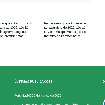
os que até o momento
Declaramos que até o momento
ício de 2026, não há
no exercício de 2025, não há
is aprovadas para o
novas Leis aprovadas para o
 de Previdências
Instituto de Previdências
ÚLTIMAS PUBLICAÇÕES
D
o
Portaria 2026
6 de março de 2026
Declaramos que até o momento no exercício de 2026,