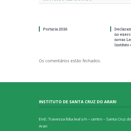
Portaria 2026
Declaram
no exerc
novas Le
Instituto
Os comentários estão fechados.
INSTITUTO DE SANTA CRUZ DO ARARI
End.: Travessa lídia leal s/n – centro – Santa Cruz d
Arari