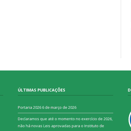
ÚLTIMAS PUBLICAÇÕES
D
o
Portaria 2026
6 de março de 2026
Declaramos que até o momento no exercício de 2026,
não há novas Leis aprovadas para o Instituto de