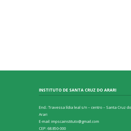
INSTITUTO DE SANTA CRUZ DO ARARI
End.: Travessa lídia leal s/n – centro – Santa Cruz d
Arari
E-mail: impscainstituto@gmail.com
CEP: 68.850-000