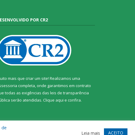
ESENVOLVIDO POR CR2
uito mais que criar um site! Realizamos uma
ssessoria completa, onde garantimos em contrato
ue todas as exigências das leis de transparência
ública serão atendidas. Clique aqui e confira.
a de
te
Acessar Área Administrativa
Acessar Webmail
ACEITO
Leia mais