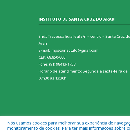
INSTITUTO DE SANTA CRUZ DO ARARI
End.: Travessa lídia leal s/n – centro – Santa Cruz d
Arari
E-mail: impscainstituto@gmail.com
CEP: 68.850-000
Fone: (91) 98413-1758
Horário de atendimento: Segunda a sexta-feira de
07h30 às 13:30h
Nós usamos cookies para melhorar sua experiência de navegação
Todos os direitos reservados ao Instituto de Santa C
monitoramento de cookies. Para ter mais informações sobre como