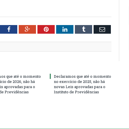
tter
Facebook
Google+
Pinterest
LinkedIn
Tumblr
Email
os que até o momento
Declaramos que até o momento
ício de 2026, não há
no exercício de 2025, não há
is aprovadas para o
novas Leis aprovadas para o
 de Previdências
Instituto de Previdências