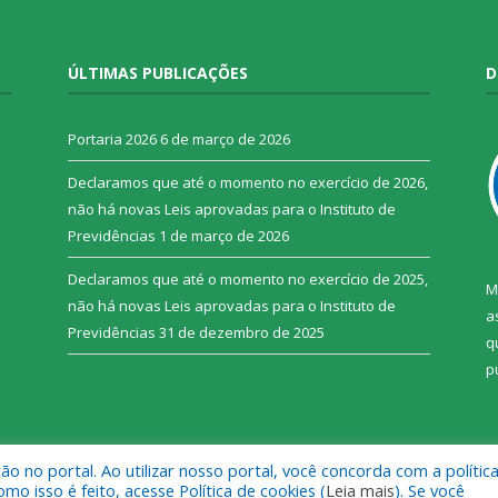
ÚLTIMAS PUBLICAÇÕES
D
o
Portaria 2026
6 de março de 2026
Declaramos que até o momento no exercício de 2026,
não há novas Leis aprovadas para o Instituto de
Previdências
1 de março de 2026
Declaramos que até o momento no exercício de 2025,
M
não há novas Leis aprovadas para o Instituto de
a
Previdências
31 de dezembro de 2025
q
p
 no portal. Ao utilizar nosso portal, você concorda com a polític
ruz do Arari.
Mapa do Si
 isso é feito, acesse Política de cookies (
Leia mais
). Se você