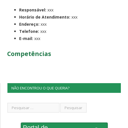
Responsável:
xxx
Horário de Atendimento:
xxx
Endereço:
xxx
Telefone:
xxx
E-mail:
xxx
Competências
NÃO ENCONTROU O QUE QUERIA?
Portal de