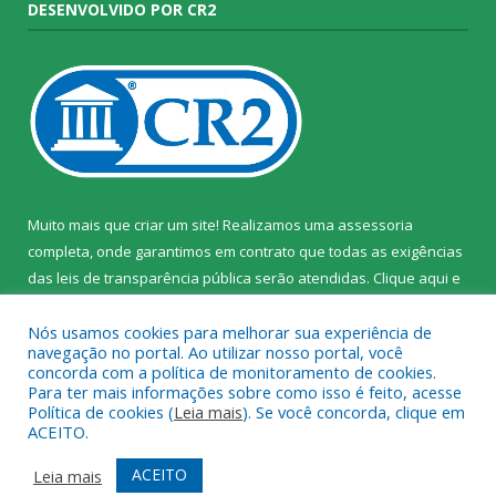
DESENVOLVIDO POR CR2
Muito mais que criar um site! Realizamos uma assessoria
completa, onde garantimos em contrato que todas as exigências
das leis de transparência pública serão atendidas. Clique aqui e
confira.
Nós usamos cookies para melhorar sua experiência de
navegação no portal. Ao utilizar nosso portal, você
concorda com a política de monitoramento de cookies.
Para ter mais informações sobre como isso é feito, acesse
Política de cookies (
Leia mais
). Se você concorda, clique em
Todos os direitos reservados ao Instituto de Santa Cruz do Arari.
ACEITO.
Mapa do Site
Acessar Área Administrativa
ACEITO
Leia mais
Acessar Webmail