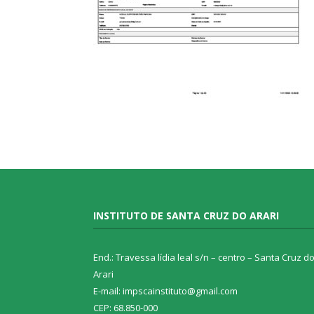
INSTITUTO DE SANTA CRUZ DO ARARI
End.: Travessa lídia leal s/n – centro – Santa Cruz d
Arari
E-mail: impscainstituto@gmail.com
CEP: 68.850-000