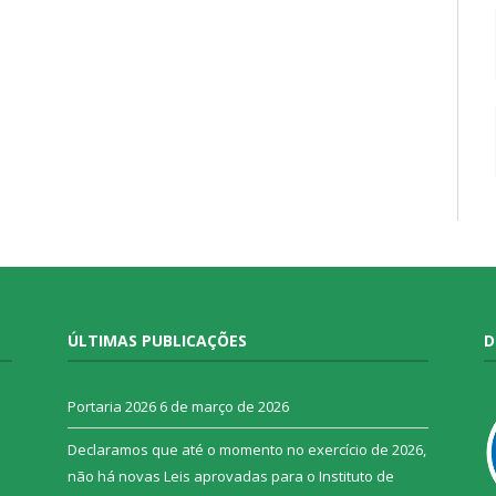
ÚLTIMAS PUBLICAÇÕES
D
o
Portaria 2026
6 de março de 2026
Declaramos que até o momento no exercício de 2026,
não há novas Leis aprovadas para o Instituto de