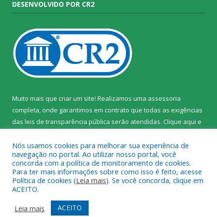
DESENVOLVIDO POR CR2
Muito mais que criar um site! Realizamos uma assessoria
completa, onde garantimos em contrato que todas as exigências
das leis de transparência pública serão atendidas. Clique aqui e
confira.
Nós usamos cookies para melhorar sua experiência de
navegação no portal. Ao utilizar nosso portal, você
concorda com a política de monitoramento de cookies.
Para ter mais informações sobre como isso é feito, acesse
Política de cookies (
Leia mais
). Se você concorda, clique em
Todos os direitos reservados ao Instituto de Santa Cruz do Arari.
ACEITO.
Mapa do Site
Acessar Área Administrativa
ACEITO
Leia mais
Acessar Webmail