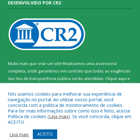
DESENVOLVIDO POR CR2
Muito mais que criar um site! Realizamos uma assessoria
completa, onde garantimos em contrato que todas as exigências
das leis de transparência pública serão atendidas. Clique aqui e
confira.
Nós usamos cookies para melhorar sua experiência de
navegação no portal. Ao utilizar nosso portal, você
concorda com a política de monitoramento de cookies.
Para ter mais informações sobre como isso é feito, acesse
Política de cookies (
Leia mais
). Se você concorda, clique em
Todos os direitos reservados ao Instituto de Santa Cruz do Arari.
ACEITO.
Mapa do Site
Acessar Área Administrativa
ACEITO
Leia mais
Acessar Webmail