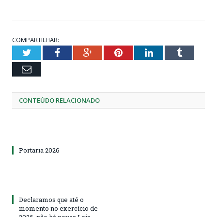
COMPARTILHAR:
Twitter
Facebook
Google+
Pinterest
LinkedIn
Tumblr
Email
CONTEÚDO RELACIONADO
Portaria 2026
Declaramos que até o
momento no exercício de
2026, não há novas Leis