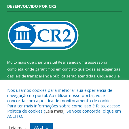
DESENVOLVIDO POR CR2
Muito mais que criar um site! Realizamos uma assessoria
completa, onde garantimos em contrato que todas as exigências
das leis de transparência pública serão atendidas. Clique aqui e
confira.
Nós usamos cookies para melhorar sua experiência de
navegação no portal. Ao utilizar nosso portal, você
concorda com a política de monitoramento de cookies.
Para ter mais informações sobre como isso é feito, acesse
Política de cookies (
Leia mais
). Se você concorda, clique em
Todos os direitos reservados ao Instituto de Santa Cruz do Arari.
ACEITO.
Mapa do Site
Acessar Área Administrativa
ACEITO
Leia mais