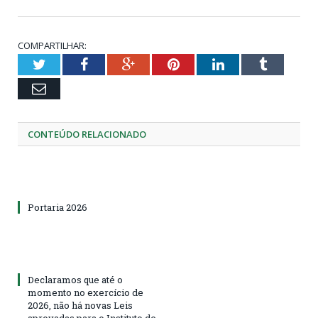
COMPARTILHAR:
Twitter
Facebook
Google+
Pinterest
LinkedIn
Tumblr
Email
CONTEÚDO RELACIONADO
Portaria 2026
Declaramos que até o
momento no exercício de
2026, não há novas Leis
aprovadas para o Instituto de