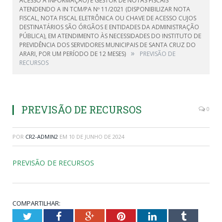
ACESSO À INFORMAÇÃO) E GESTOR DE NOTAS FISCAIS
ATENDENDO A IN TCM/PA Nº 11/2021 (DISPONIBILIZAR NOTA
FISCAL, NOTA FISCAL ELETRÔNICA OU CHAVE DE ACESSO CUJOS
DESTINATÁRIOS SÃO ÓRGÃOS E ENTIDADES DA ADMINISTRAÇÃO
PÚBLICA), EM ATENDIMENTO ÀS NECESSIDADES DO INSTITUTO DE
PREVIDÊNCIA DOS SERVIDORES MUNICIPAIS DE SANTA CRUZ DO
»
ARARI, POR UM PERÍODO DE 12 MESES)
PREVISÃO DE
RECURSOS
PREVISÃO DE RECURSOS
0
POR
CR2-ADMIN2
EM
10 DE JUNHO DE 2024
PREVISÃO DE RECURSOS
COMPARTILHAR:
Twitter
Facebook
Google+
Pinterest
LinkedIn
Tumblr