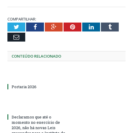
COMPARTILHAR:
Twitter
Facebook
Google+
Pinterest
LinkedIn
Tumblr
Email
CONTEÚDO RELACIONADO
Portaria 2026
Declaramos que até o
momento no exercício de
2026, não há novas Leis
aprovadas para o Instituto de