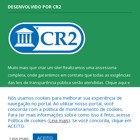
DESENVOLVIDO POR CR2
Muito mais que criar um site! Realizamos uma assessoria
completa, onde garantimos em contrato que todas as exigências
das leis de transparência pública serão atendidas. Clique aqui e
confira.
Nós usamos cookies para melhorar sua experiência de
navegação no portal. Ao utilizar nosso portal, você
concorda com a política de monitoramento de cookies.
Para ter mais informações sobre como isso é feito, acesse
Política de cookies (
Leia mais
). Se você concorda, clique em
Todos os direitos reservados ao Instituto de Santa Cruz do Arari.
ACEITO.
Mapa do Site
Acessar Área Administrativa
ACEITO
Leia mais