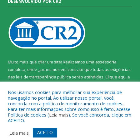
DESENVOLVIDO POR CR2
Muito mais que criar um site! Realizamos uma assessoria
completa, onde garantimos em contrato que todas as exigências
das leis de transparência pública serão atendidas. Clique aqui e
confira.
Nós usamos cookies para melhorar sua experiência de
navegação no portal. Ao utilizar nosso portal, você
concorda com a política de monitoramento de cookies.
Para ter mais informações sobre como isso é feito, acesse
Política de cookies (
Leia mais
). Se você concorda, clique em
Todos os direitos reservados ao Instituto de Santa Cruz do Arari.
ACEITO.
Mapa do Site
Acessar Área Administrativa
ACEITO
Leia mais
Acessar Webmail